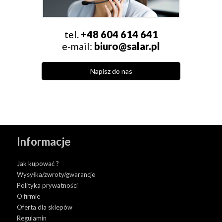
tel.
+48 604 614 641
e-mail:
biuro@salar.pl
Napisz do nas
Informacje
Jak kupować ?
Wysyłka/zwroty/gwarancje
Polityka prywatności
O firmie
Oferta dla sklepów
Regulamin