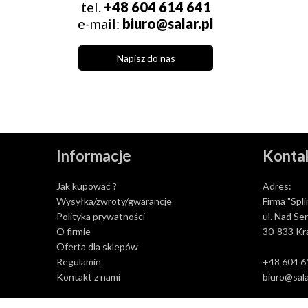
tel.
+48 604 614 641
e-mail:
biuro@salar.pl
Napisz do nas
Informacje
Kontak
Jak kupować ?
Adres:
Wysyłka/zwroty/gwarancje
Firma "Spli
Polityka prywatności
ul. Nad Se
O firmie
30-833 Kr
Oferta dla sklepów
Regulamin
+48 604 6
Kontakt z nami
biuro@sala