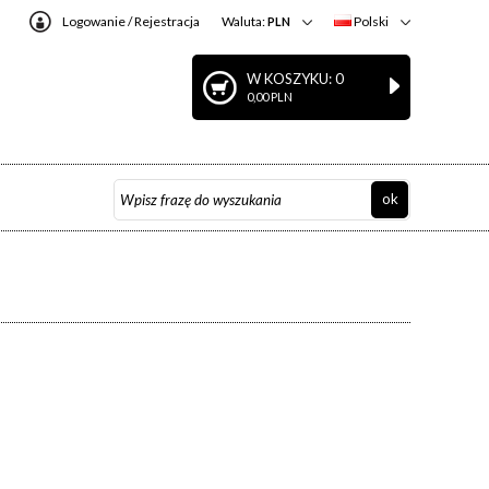
Logowanie
/
Rejestracja
Waluta:
Polski
PLN
W KOSZYKU: 0
0,00 PLN