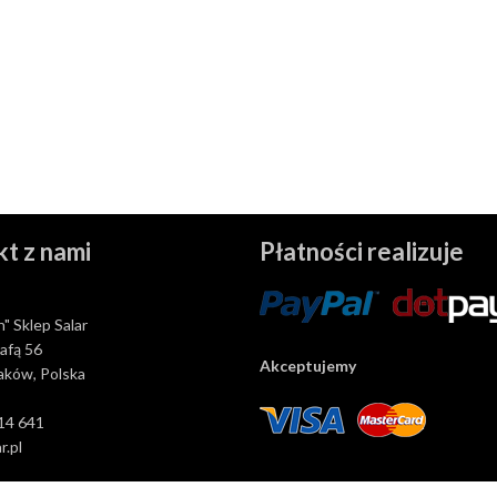
t z nami
Płatności realizuje
n" Sklep Salar
rafą 56
Akceptujemy
aków, Polska
14 641
r.pl