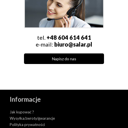
tel.
+48 604 614 641
e-mail:
biuro@salar.pl
Napisz do nas
Informacje
Jak kupować ?
Wysyłka/zwroty/gwarancje
Polityka prywatności