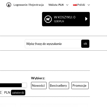
Logowanie
/
Rejestracja
Waluta:
Polski
PLN
W KOSZYKU: 0
0,00 PLN
Wybierz:
Nowości
Bestsellery
Promocje
PLN