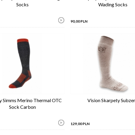
Socks
Wading Socks
90,00 PLN
y Simms Merino Thermal OTC
Vision Skarpety Subze
Sock Carbon
129,00 PLN