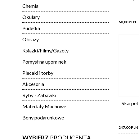
Chemia
Okulary
60,00 PLN
Pudełka
Obrazy
Książki/Filmy/Gazety
Pomysł na upominek
Plecaki i torby
Akcesoria
Ryby - Zabawki
Skarpet
Materiały Muchowe
Bony podarunkowe
247,00 PLN
WYBIERZ
PRODUCENTA