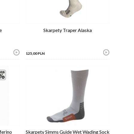
e
Skarpety Traper Alaska
125,00 PLN
Merino
Skarpety Simms Guide Wet Wading Sock