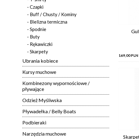
- Czapki
- Buff / Chusty / Kominy
- Bielizna termiczna
- Spodnie
Gul
- Buty
- Rękawiczki
- Skarpety
169,00 PLN
Ubrania kobiece
Kursy muchowe
Kombinezony wypornościowe /
pływające
Odzież Myśliwska
Pływadełka / Belly Boats
Podbieraki
Narzędzia muchowe
Skarpe