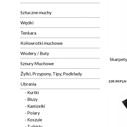
Sztuczne muchy
Wędki
Tenkara
Kołowrotki muchowe
Wodery / Buty
Skarpety
Sznury Muchowe
Żyłki, Przypony, Tipy, Podkłady
109,90 PLN
Ubrania
- Kurtki
- Bluzy
- Kamizelki
- Polary
- Koszule
- T-shirty