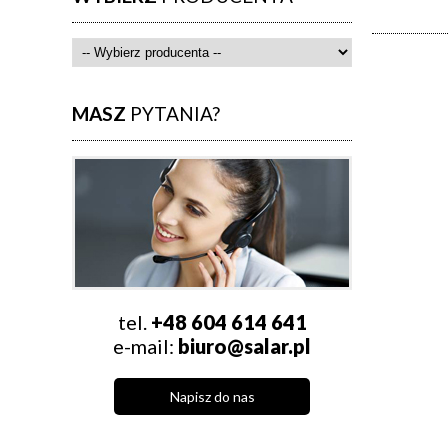
MASZ
PYTANIA?
tel.
+48 604 614 641
e-mail:
biuro@salar.pl
Napisz do nas