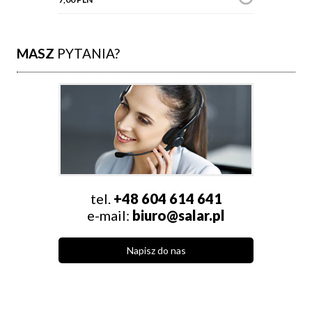
MASZ
PYTANIA?
tel.
+48 604 614 641
e-mail:
biuro@salar.pl
Napisz do nas