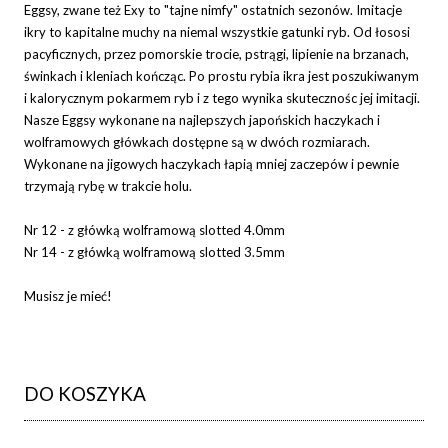
Eggsy, zwane też Exy to "tajne nimfy" ostatnich sezonów. Imitacje
ikry to kapitalne muchy na niemal wszystkie gatunki ryb. Od łososi
pacyficznych, przez pomorskie trocie, pstrągi, lipienie na brzanach,
świnkach i kleniach kończąc. Po prostu rybia ikra jest poszukiwanym
i kalorycznym pokarmem ryb i z tego wynika skutecznośc jej imitacji.
Nasze Eggsy wykonane na najlepszych japońskich haczykach i
wolframowych główkach dostępne są w dwóch rozmiarach.
Wykonane na jigowych haczykach łapią mniej zaczepów i pewnie
trzymają rybę w trakcie holu.
Nr 12 - z główką wolframową slotted 4.0mm
Nr 14 - z główką wolframową slotted 3.5mm
Musisz je mieć!
DO KOSZYKA