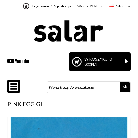
Logowanie
/
Rejestracja
Waluta:
Polski
PLN
W KOSZYKU: 0
0,00 PLN
PINK EGG GH