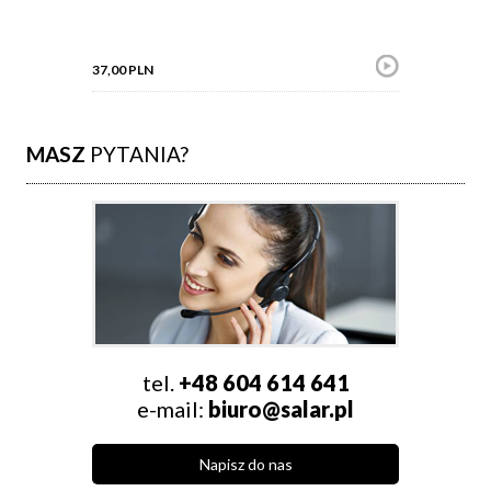
37,00 PLN
MASZ
PYTANIA?
tel.
+48 604 614 641
e-mail:
biuro@salar.pl
Napisz do nas